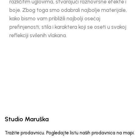
različitim uglovima, stvarajući raznovrsne efekte i
boje. Zbog toga smo odabrali najbolje materijale,
kako bismo vam približili najbolji osećaj
prefinjenosti, stila i karaktera koji se oseti u svakoj
reflekciji svilenih vlakana.
Studio Maruška
Tražite prodavnicu. Pogledajte listu naših prodavnica na mapi.