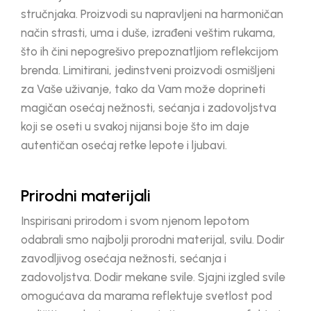
stručnjaka. Proizvodi su napravljeni na harmoničan
način strasti, uma i duše, izrađeni veštim rukama,
što ih čini nepogrešivo prepoznatljiom reflekcijom
brenda. Limitirani, jedinstveni proizvodi osmišljeni
za Vaše uživanje, tako da Vam može doprineti
magičan osećaj nežnosti, sećanja i zadovoljstva
koji se oseti u svakoj nijansi boje što im daje
autentičan osećaj retke lepote i ljubavi.
Prirodni materijali
Inspirisani prirodom i svom njenom lepotom
odabrali smo najbolji prorodni materijal, svilu. Dodir
zavodljivog osećaja nežnosti, sećanja i
zadovoljstva. Dodir mekane svile. Sjajni izgled svile
omogućava da marama reflektuje svetlost pod