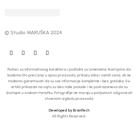
© Studio MARUŠKA 2024
Podaci su informativnog karaktera i podložni su izmenama. Nastojimo da
budemo što precizniji u opisu proizvoda, prikazu slika i samih cena, ali ne
možemo garantovati da su sve informacije kompletne i bez grešaka. Svi
artikli prikazani na sajtu su deo naše ponude i ne podrazumeva da su
dostupni u svakom trenutku. Fotografije ne moraju u potpunosti odgovarati
stvarnom izgledu proizvoda.
Developed by BrainTech
All Rights Reserved.